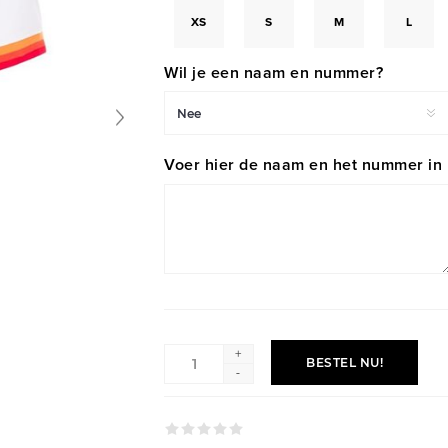
XS
S
M
L
Wil je een naam en nummer?
Voer hier de naam en het nummer in
+
BESTEL NU!
-