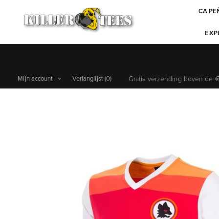
CA PE
EXPL
Mijn account
Verlanglijst
(0)
Gratis verzending boven de €6