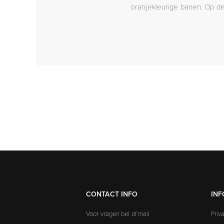
oranjekleurige banen. Op de
CONTACT INFO
INF
Voor vragen bel of mail
Priv