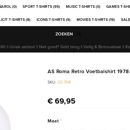
ÑAROL (0)
SPORT T-SHIRTS (95)
MUSIC T-SHIRTS (0)
GAMES T-SHI
ICIT T-SHIRTS (8)
ICONS T-SHIRTS (9)
MOVIES T-SHIRTS (19)
SALE
0 || Uniek aanbod || Niet goed? Geld terug || Veilig & Betrouwbaar || Kl
AS Roma Retro Voetbalshirt 1978
SKU:
CC-708
€ 69,95
Maat
*