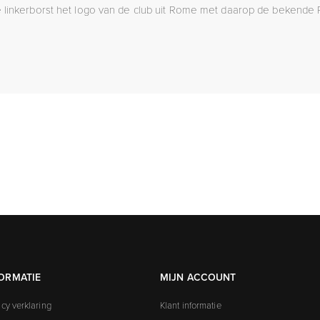
 linkerborst het logo van de club uit Rome met daarop de bekende
ORMATIE
MIJN ACCOUNT
acy verklaring
Klant informatie