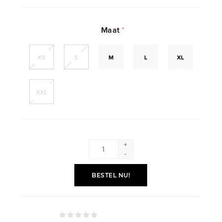
Maat
*
XS
S
M
L
XL
XXL
+
-
BESTEL NU!