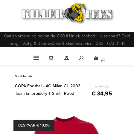
Gratis verzending boven de €60 || Uniek aanbod || Niet goed? Geld
terug || Veilig & Betrouwbaar || Klantenservice : 085 - 073 01 45
(0)
Sport t-shirts
COPA Football - AC Milan CL 2003
€ 44,95
€ 34,95
Team Embroidery T-Shirt - Rood
BESPAAR € 10,00