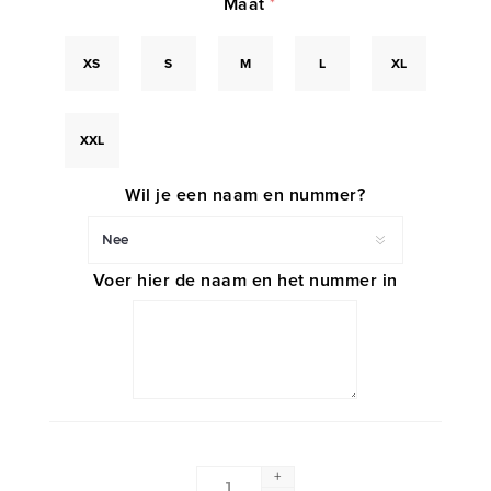
Maat
*
XS
S
M
L
XL
XXL
Wil je een naam en nummer?
Voer hier de naam en het nummer in
+