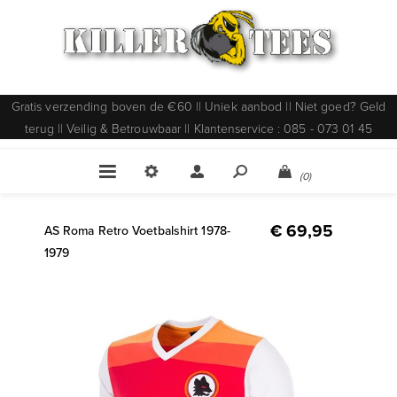
Gratis verzending boven de €60 || Uniek aanbod || Niet goed? Geld
terug || Veilig & Betrouwbaar || Klantenservice : 085 - 073 01 45
(0)
€ 69,95
AS Roma Retro Voetbalshirt 1978-
1979