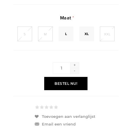
Maat
*
L
XL
S
M
XXL
+
-
BESTEL NU!
Toevoegen aan verlanglijst
Email een vriend