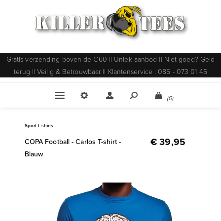
Gratis verzending boven de €60 || Uniek aanbod || Niet goed? Geld
terug || Veilig & Betrouwbaar || Klantenservice : 085 - 073 01 45
(0)
Sport t-shirts
€ 39,95
COPA Football - Carlos T-shirt -
Blauw