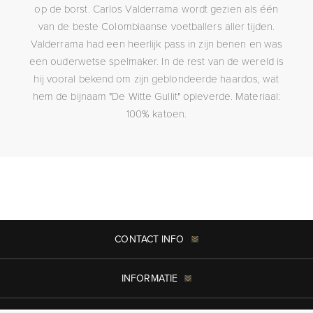
op de borst. Carlos Valderrama wordt gezien als één
van de beste Colombiaanse voetballers aller tijden.
Valderrama had een heerlijk pass in zijn benen en was
een ouderwetse spelmaker. In de rest van de wereld is
hij vooral bekend om zijn geblondeerde haardos, wat
hem de bijnaam "De Witte Gullit" opleverde. Materiaal:
100% katoen.
CONTACT INFO
INFORMATIE