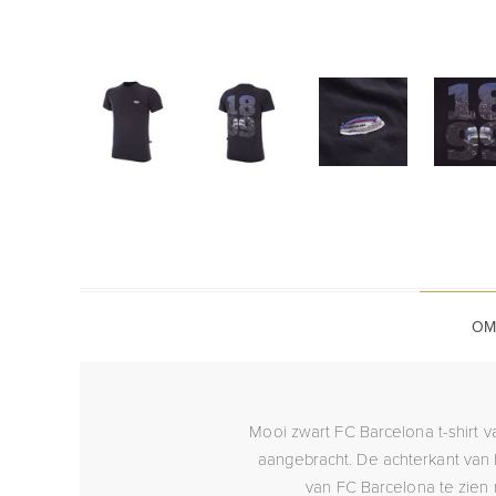
OM
Mooi zwart FC Barcelona t-shirt v
aangebracht. De achterkant van he
van FC Barcelona te zien 