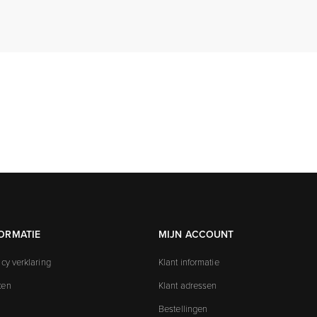
ORMATIE
MIJN ACCOUNT
acy verklaring
Klant informatie
ken
Klant adressen
Bestellingen