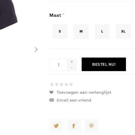
Maat
*
S
M
L
XL
+
BESTEL NU!
-
Toevoegen aan verlanglijst
Email een vriend