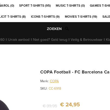
ÑAROL (0)
SPORT T-SHIRTS (95)
MUSIC T-SHIRTS (0)
GAMES T-SHI
ICIT T-SHIRTS (8)
ICONS T-SHIRTS (9)
MOVIES T-SHIRTS (19)
SALE
0 || Uniek aanbod || Niet goed? Geld terug || Veilig & Betrouwbaar || Kl
COPA Football - FC Barcelona Ca
Merk:
COPA
SKU:
CC-6918
€ 24,95
€ 39,95