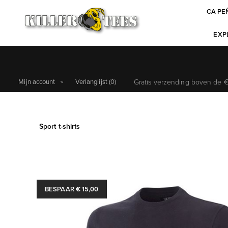
CA PE
EXPL
Mijn account
Verlanglijst
(0)
Gratis verzending boven de €6
Sport t-shirts
BESPAAR € 15,00