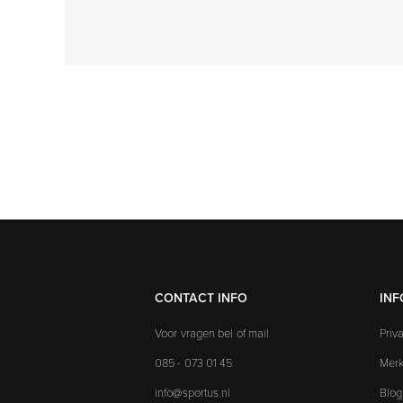
CONTACT INFO
INF
Voor vragen bel of mail
Priv
085 - 073 01 45
Mer
info@sportus.nl
Blog