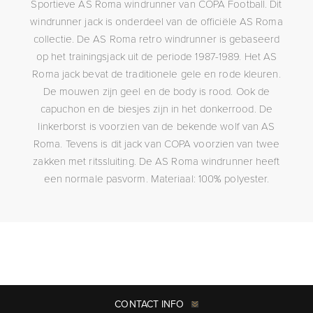
Sportieve AS Roma windrunner van COPA Football. Dit
windrunner jack is onderdeel van de officiële AS Roma
collectie. De AS Roma retro windrunner is gebaseerd
op het trainingsjack uit de periode 1987-1989. Het AS
Roma jack bevat de traditionele gele en rode kleuren.
De mouwen zijn geel en de body is rood. Ook de
capuchon en de biesjes zijn in het donkerrood. De
linkerborst is voorzien van de bekende wolf van AS
Roma. Tevens is dit jack van COPA voorzien van twee
zakken met ritssluiting. De AS Roma windrunner heeft
een normale pasvorm. Materiaal: 100% polyester.
CONTACT INFO