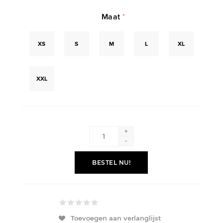
Maat
*
XS
S
M
L
XL
XXL
+
-
BESTEL NU!
Toevoegen aan verlanglijst