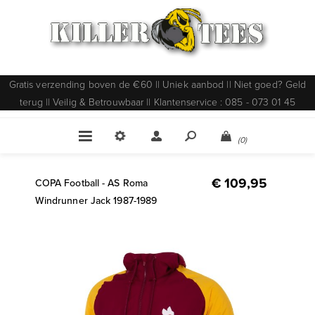
Gratis verzending boven de €60 || Uniek aanbod || Niet goed? Geld
terug || Veilig & Betrouwbaar || Klantenservice : 085 - 073 01 45
(0)
€ 109,95
COPA Football - AS Roma
Windrunner Jack 1987-1989