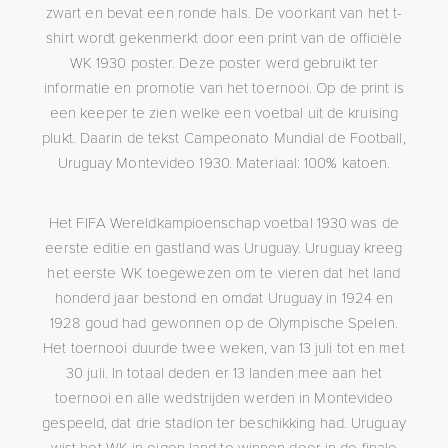
zwart en bevat een ronde hals. De voorkant van het t-
shirt wordt gekenmerkt door een print van de officiële
WK 1930 poster. Deze poster werd gebruikt ter
informatie en promotie van het toernooi. Op de print is
een keeper te zien welke een voetbal uit de kruising
plukt. Daarin de tekst Campeonato Mundial de Football,
Uruguay Montevideo 1930. Materiaal: 100% katoen.
Het FIFA Wereldkampioenschap voetbal 1930 was de
eerste editie en gastland was Uruguay. Uruguay kreeg
het eerste WK toegewezen om te vieren dat het land
honderd jaar bestond en omdat Uruguay in 1924 en
1928 goud had gewonnen op de Olympische Spelen.
Het toernooi duurde twee weken, van 13 juli tot en met
30 juli. In totaal deden er 13 landen mee aan het
toernooi en alle wedstrijden werden in Montevideo
gespeeld, dat drie stadion ter beschikking had. Uruguay
wist het WK in eigen land te winnen door in de finale