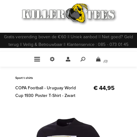
Gratis verzending boven de €60 || Uniek aanbod || Niet goed? Geld
terug || Veilig & Betrouwbaar || Klantenservice : 085 - 073 01 45
(0)
Sport t-shirts
€ 44,95
COPA Football - Uruguay World
Cup 1930 Poster T-Shirt - Zwart