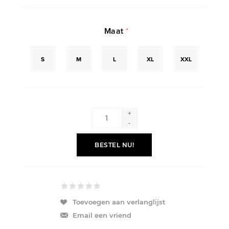
Maat
*
S
M
L
XL
XXL
+
-
BESTEL NU!
Toevoegen aan verlanglijst
Email een vriend