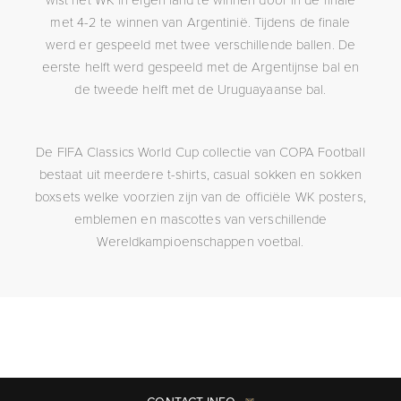
met 4-2 te winnen van Argentinië. Tijdens de finale
werd er gespeeld met twee verschillende ballen. De
eerste helft werd gespeeld met de Argentijnse bal en
de tweede helft met de Uruguayaanse bal.
De FIFA Classics World Cup collectie van COPA Football
bestaat uit meerdere t-shirts, casual sokken en sokken
boxsets welke voorzien zijn van de officiële WK posters,
emblemen en mascottes van verschillende
Wereldkampioenschappen voetbal.