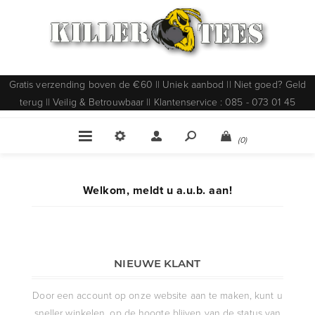
Gratis verzending boven de €60 || Uniek aanbod || Niet goed? Geld
terug || Veilig & Betrouwbaar || Klantenservice : 085 - 073 01 45
(0)
Welkom, meldt u a.u.b. aan!
NIEUWE KLANT
Door een account op onze website aan te maken, kunt u
sneller winkelen, op de hoogte blijven van de status van