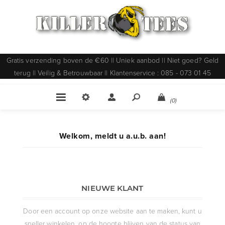
Gratis verzending boven de €60 || Uniek aanbod || Niet goed? Geld
terug || Veilig & Betrouwbaar || Klantenservice : 085 - 073 01 45
(0)
Welkom, meldt u a.u.b. aan!
NIEUWE KLANT
Door een account op onze website aan te maken, kunt u
sneller winkelen, op de hoogte blijven van de status van