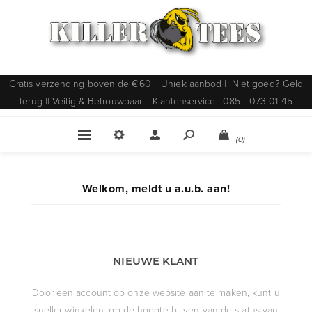
Gratis verzending boven de €60 || Uniek aanbod || Niet goed? Geld
terug || Veilig & Betrouwbaar || Klantenservice : 085 - 073 01 45
(0)
Welkom, meldt u a.u.b. aan!
NIEUWE KLANT
Door een account op onze website aan te maken, kunt u
sneller winkelen, op de hoogte blijven van de status van