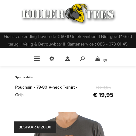
Gratis verzending boven de €60 || Uniek aanbod || Niet goed? Geld
terug || Veilig & Betrouwbaar || Klantenservice : 085 - 073 01 45
(0)
Sport t-shirts
Pouchain - 79-80 V-neck T-shirt -
€ 39,95
€ 19,95
Grijs
BESPAAR € 20,00