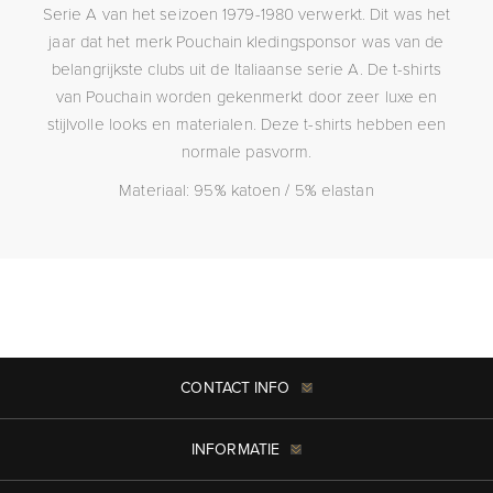
Serie A van het seizoen 1979-1980 verwerkt. Dit was het
jaar dat het merk Pouchain kledingsponsor was van de
belangrijkste clubs uit de Italiaanse serie A. De t-shirts
van Pouchain worden gekenmerkt door zeer luxe en
stijlvolle looks en materialen. Deze t-shirts hebben een
normale pasvorm.
Materiaal: 95% katoen / 5% elastan
CONTACT INFO
INFORMATIE