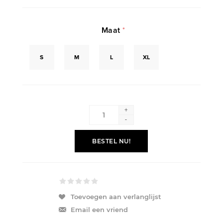
Maat
*
S
M
L
XL
+
-
BESTEL NU!
Toevoegen aan verlanglijst
Email een vriend