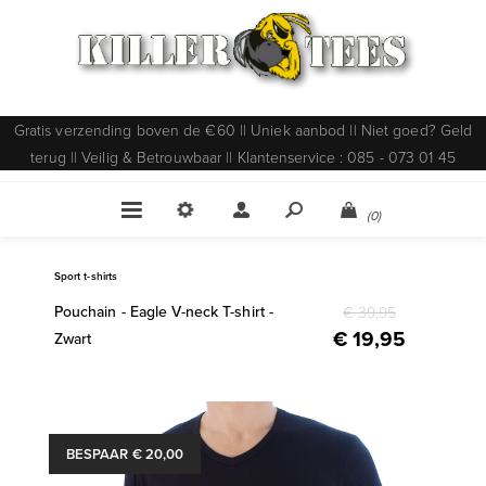
Gratis verzending boven de €60 || Uniek aanbod || Niet goed? Geld
terug || Veilig & Betrouwbaar || Klantenservice : 085 - 073 01 45
(0)
Sport t-shirts
Pouchain - Eagle V-neck T-shirt -
€ 39,95
€ 19,95
Zwart
BESPAAR € 20,00