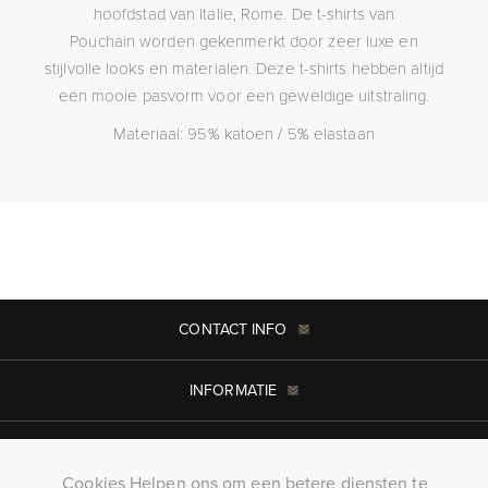
hoofdstad van Italie, Rome. De t-shirts van
Pouchain worden gekenmerkt door zeer luxe en
stijlvolle looks en materialen. Deze t-shirts hebben altijd
een mooie pasvorm voor een geweldige uitstraling.
Materiaal: 95% katoen / 5% elastaan
CONTACT INFO
INFORMATIE
MIJN ACCOUNT
Cookies Helpen ons om een betere diensten te