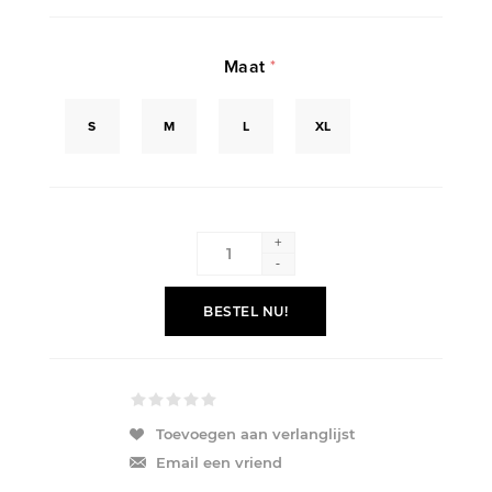
Maat
*
S
M
L
XL
+
-
BESTEL NU!
Toevoegen aan verlanglijst
Email een vriend