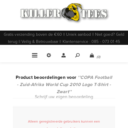
Gratis verzending boven de €60 || Uniek aanbod || Niet goed? Geld
terug || Veilig & Betrouwbaar || Klantenservice : 085 - 073 01 45
(0)
Product beoordelingen voor
COPA Football
- Zuid-Afrika World Cup 2010 Logo T-Shirt -
Zwart
Schrijf uw eigen beoordeling
Alleen geregistreerde gebruikers kunnen een