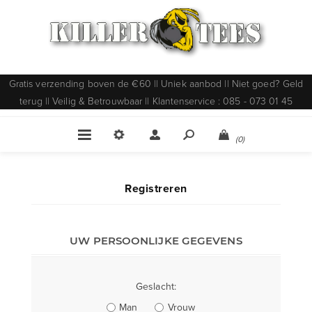
Gratis verzending boven de €60 || Uniek aanbod || Niet goed? Geld
terug || Veilig & Betrouwbaar || Klantenservice : 085 - 073 01 45
(0)
Registreren
UW PERSOONLIJKE GEGEVENS
Geslacht:
Man
Vrouw