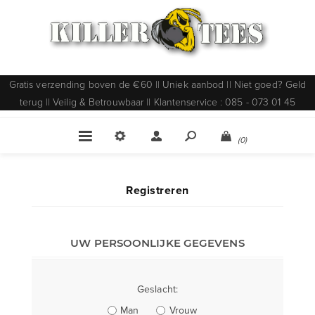
Gratis verzending boven de €60 || Uniek aanbod || Niet goed? Geld
terug || Veilig & Betrouwbaar || Klantenservice : 085 - 073 01 45
(0)
Registreren
UW PERSOONLIJKE GEGEVENS
Geslacht:
Man
Vrouw