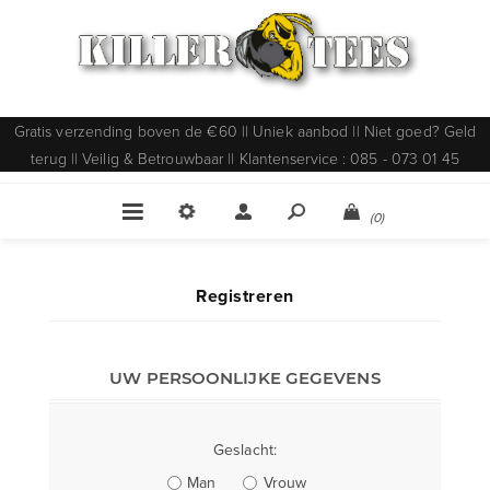
Gratis verzending boven de €60 || Uniek aanbod || Niet goed? Geld
terug || Veilig & Betrouwbaar || Klantenservice : 085 - 073 01 45
(0)
Registreren
UW PERSOONLIJKE GEGEVENS
Geslacht:
Man
Vrouw