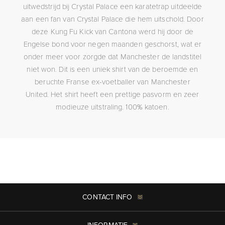
uitwedstrijd bij Crystal Palace een karatetrap uitdeelde
aan een fan van Crystal Palace die hem uitschold. Door
deze Kung Fu Kick van Cantona werd hij door de
Engelse bond voor negen maanden geschorst, wat er
onder meer voor zorgde dat Manchester de landstitel
niet won. Dit is een uniek shirt van de beroemde en
beruchte Franse ex-voetballer van Manchester
United. Het shirt heeft een prettige pasvorm en zeer
modieuze uitstraling. 100% katoen.
CONTACT INFO