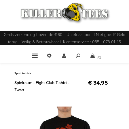
Gratis verzending boven de €60 || Uniek aanbod || Niet goed? Geld
terug || Veilig & Betrouwbaar || Klantenservice : 085 - 073 01 45
(0)
Sport t-shirts
€ 34,95
Spielraum - Fight Club T-shirt -
Zwart