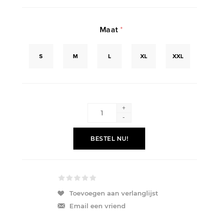
Maat
*
S
M
L
XL
XXL
+
-
BESTEL NU!
Toevoegen aan verlanglijst
Email een vriend