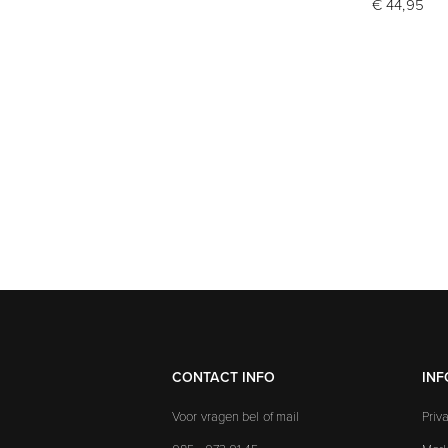
€ 44,95
CONTACT INFO
INF
Voor vragen bel of mail
Priv