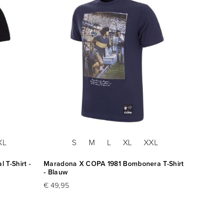
XL
S
M
L
XL
XXL
T-Shirt -
Maradona X COPA 1981 Bombonera T-Shirt
- Blauw
€ 49,95