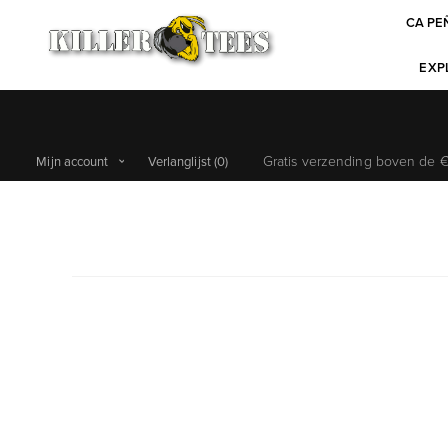
CA PE
EXPL
Gratis verzending boven de €6
Mijn account
Verlanglijst
(0)