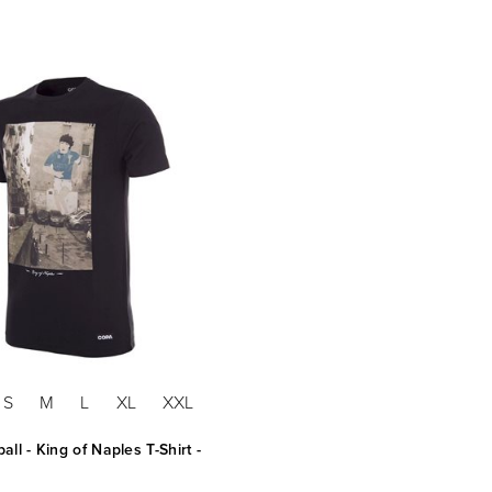
S
M
L
XL
XXL
ll - King of Naples T-Shirt -