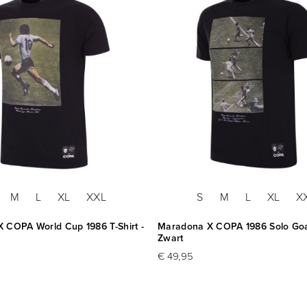
M
L
XL
XXL
S
M
L
XL
X
 COPA World Cup 1986 T-Shirt -
Maradona X COPA 1986 Solo Goal 
Zwart
€ 49,95