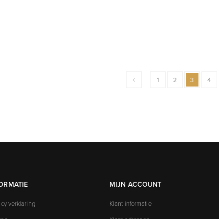
1
2
3
4
ORMATIE
MIJN ACCOUNT
acy verklaring
Klant informatie