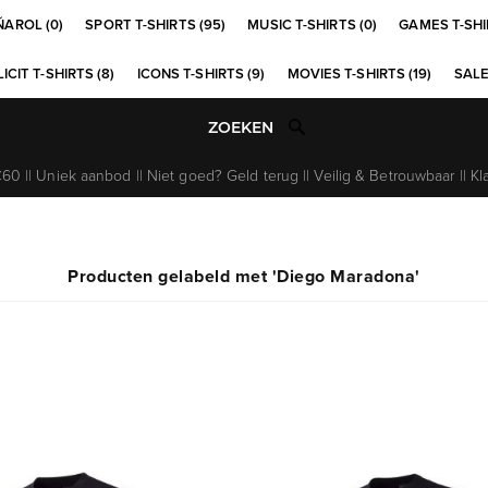
ÑAROL (0)
SPORT T-SHIRTS (95)
MUSIC T-SHIRTS (0)
GAMES T-SHI
ICIT T-SHIRTS (8)
ICONS T-SHIRTS (9)
MOVIES T-SHIRTS (19)
SALE
0 || Uniek aanbod || Niet goed? Geld terug || Veilig & Betrouwbaar || Kl
Producten gelabeld met 'Diego Maradona'