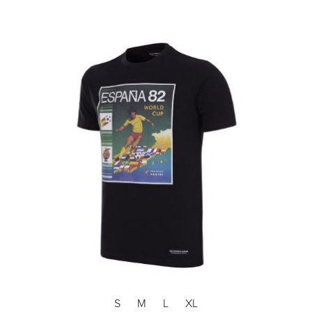
S
M
L
XL