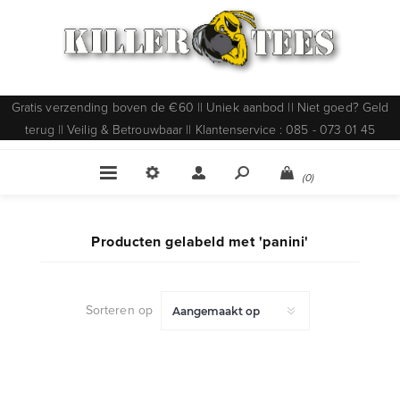
Gratis verzending boven de €60 || Uniek aanbod || Niet goed? Geld
terug || Veilig & Betrouwbaar || Klantenservice : 085 - 073 01 45
(0)
Producten gelabeld met 'panini'
Sorteren op