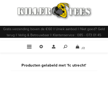
Gratis verzending boven de €60 || Uniek aanbod || Niet goed? Geld
terug || Veilig & Betrouwbaar || Klantenservice : 085 - 073 01 45
(0)
Producten gelabeld met 'fc utrecht'