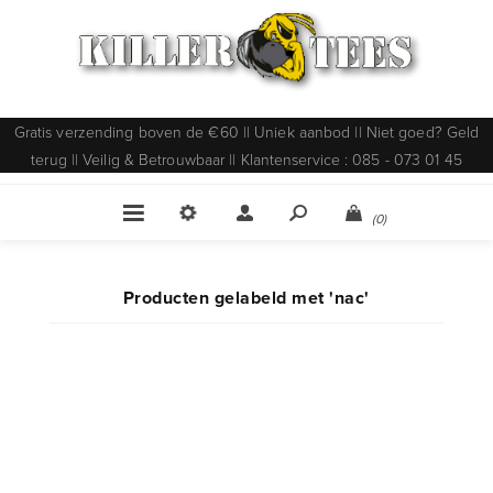
Gratis verzending boven de €60 || Uniek aanbod || Niet goed? Geld
terug || Veilig & Betrouwbaar || Klantenservice : 085 - 073 01 45
(0)
Producten gelabeld met 'nac'