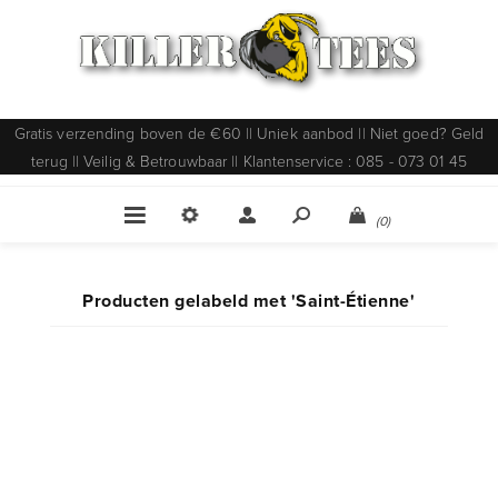
Gratis verzending boven de €60 || Uniek aanbod || Niet goed? Geld
terug || Veilig & Betrouwbaar || Klantenservice : 085 - 073 01 45
(0)
Producten gelabeld met 'Saint-Étienne'