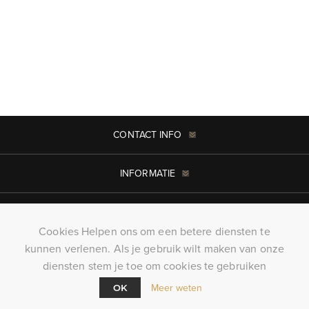
CONTACT INFO
INFORMATIE
MIJN ACCOUNT
Cookies Helpen ons om een betere diensten te
kunnen verlenen. Als je gebruik wilt maken van onze
Copyright ; 2026 KillerTees. Alle rechten voorbehouden
diensten stem je toe om cookies te gebruiken
Powered by
nopCommerce
Meer weten
OK