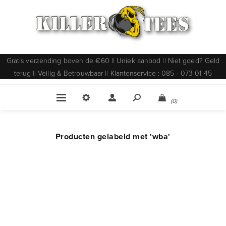
Gratis verzending boven de €60 || Uniek aanbod || Niet goed? Geld
terug || Veilig & Betrouwbaar || Klantenservice : 085 - 073 01 45
(0)
Producten gelabeld met 'wba'