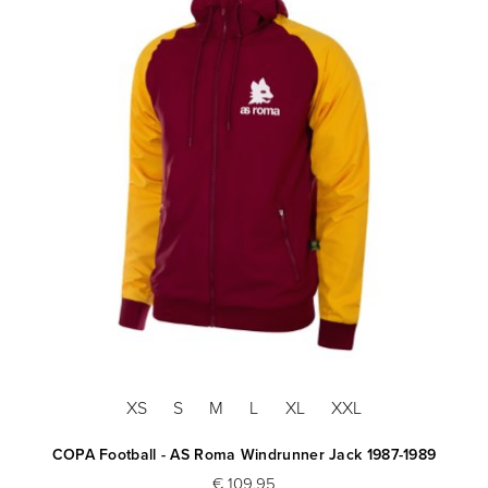
XS
S
M
L
XL
XXL
COPA Football - AS Roma Windrunner Jack 1987-1989
€ 109,95