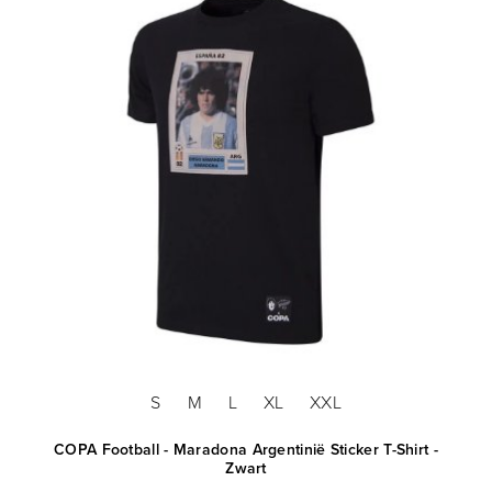
S
M
L
XL
XXL
COPA Football - Maradona Argentinië Sticker T-Shirt -
Zwart