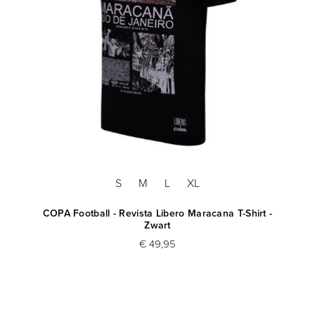
S
M
L
XL
COPA Football - Revista Libero Maracana T-Shirt -
Zwart
€ 49,95