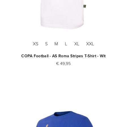
XS
S
M
L
XL
XXL
COPA Football - AS Roma Stripes T-Shirt - Wit
€ 49,95