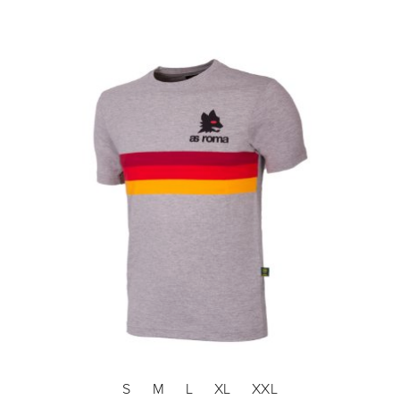
S
M
L
XL
XXL