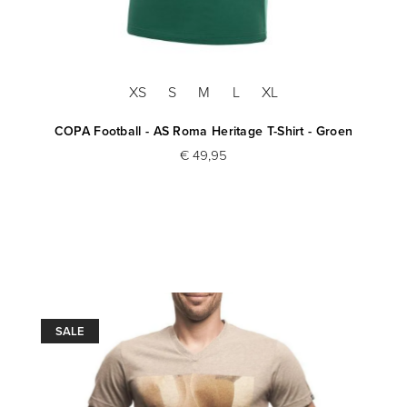
XS
S
M
L
XL
COPA Football - AS Roma Heritage T-Shirt - Groen
€ 49,95
SALE