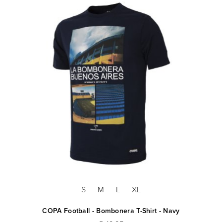
S
M
L
XL
COPA Football - Bombonera T-Shirt - Navy